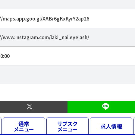
://maps.app.goo.gl/XABr6gKxKyrY2ap26
//www.instagram.com/laki_naileyelash/
0:00
通常
サブスク
求人
情報
メニュー
メニュー