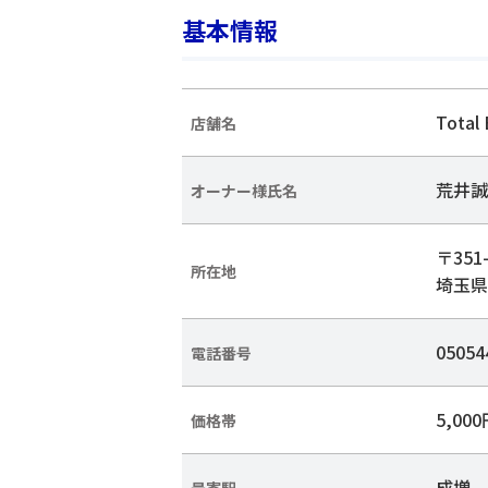
基本情報
Total 
店舗名
荒井誠
オーナー様氏名
〒351-
所在地
埼玉県
05054
電話番号
5,00
価格帯
成増
最寄駅