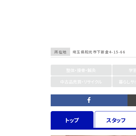
所在地
埼玉県
和光市下新倉4-15-66
整体・接骨・鍼灸
学
中古品売買・リサイクル
暮らしサ
トップ
スタッフ