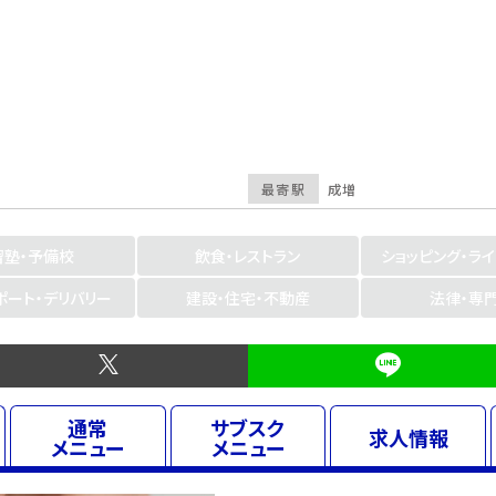
最寄駅
成増
習塾・予備校
飲食・レストラン
ショッピング・ラ
ポート・デリバリー
建設・住宅・不動産
法律・専
通常
サブスク
求人
情報
メニュー
メニュー