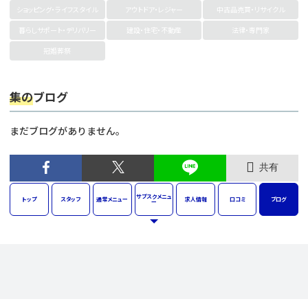
ショッピング・ライフスタイル
アウトドア・レジャー
中古品売買・リサイクル
暮らしサポート・デリバリー
建設・住宅・不動産
法律・専門家
冠婚葬祭
集の
ブログ
まだブログがありません。
共有
サブスク
メニュ
トップ
スタッフ
通常
メニュー
求人
情報
口コミ
ブログ
ー