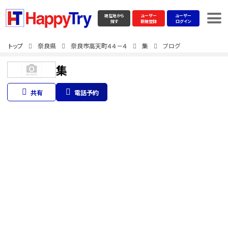
現在地から
ユーザー
ユーザー
探す
新規登録
ログイン
トップ
奈良県
奈良市高天町４４－４
集
ブログ
集
共有
電話予約