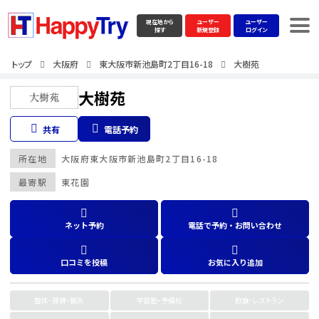
現在地から
ユーザー
ユーザー
探す
新規登録
ログイン
トップ
大阪府
東大阪市新池島町2丁目16-18
大樹苑
大樹苑
共有
電話予約
所在地
大阪府
東大阪市新池島町2丁目16-18
最寄駅
東花園
ネット予約
電話で予約・お問い合わせ
口コミを投稿
お気に入り追加
整体・接骨・鍼灸
学習塾・予備校
飲食・レストラン