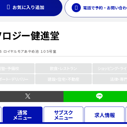
お気に入り追加
電話で予約・お問い合わ
ソロジー健進堂
 ロイヤルモアあやめ池 １０５号室
習塾・予備校
飲食・レストラン
ショッピング・ラ
ポート・デリバリー
建設・住宅・不動産
法律・専
通常
サブスク
求人
情報
メニュー
メニュー