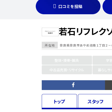
口コミを投稿
若石リフレク
所在地
奈良県
奈良市あやめ池南１丁目２－６
整体・接骨・鍼灸
学
中古品売買・リサイクル
暮らしサ
トップ
スタッフ