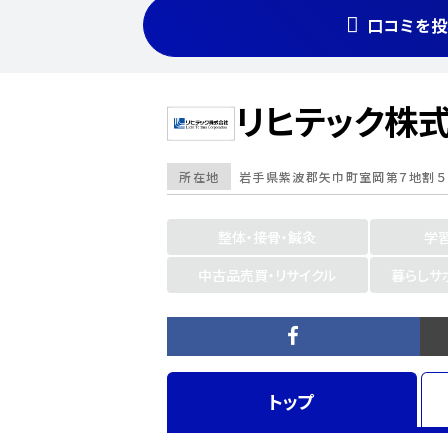
口コミを投
リヒテック株
所在地
岩手県
紫波郡矢巾町室岡第７地割５
整体・接骨・鍼灸
学
中古品売買・リサイクル
暮らしサ
トップ