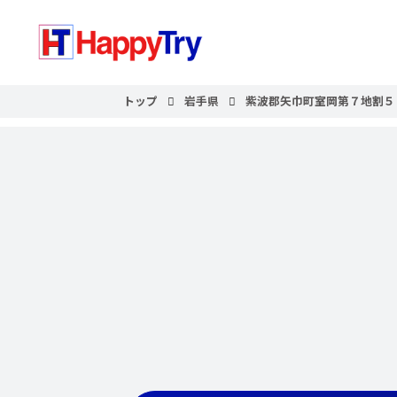
トップ
岩手県
紫波郡矢巾町室岡第７地割５