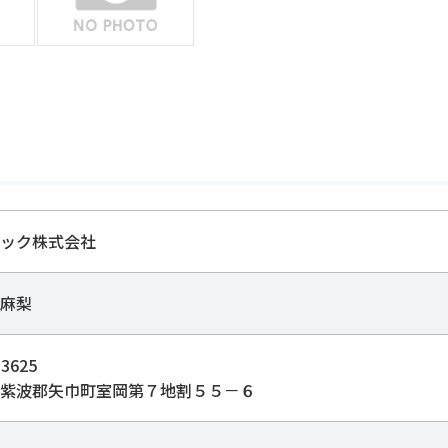
ック株式会社
麻梨
3625
紫波郡矢巾町室岡第７地割５５－６