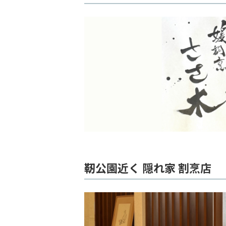
靭公園近く 隠れ家 割烹店