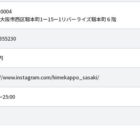
0004
大阪市西区靱本町1ー15ー1リバーライズ靱本町６階
855230
0円
://www.instagram.com/himekappo_sasaki/
～25:00