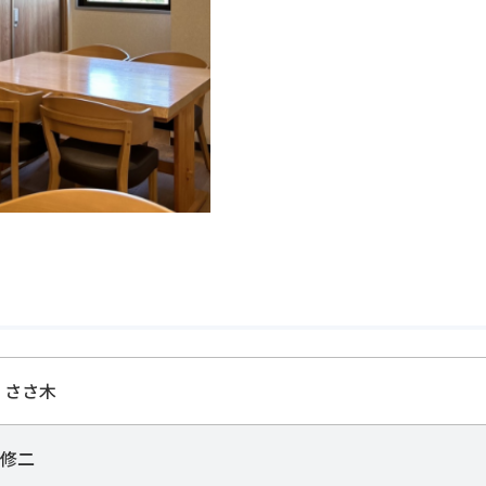
 ささ木
修二