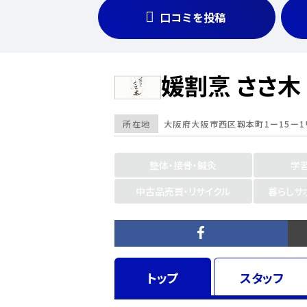
口コミを投稿
媛割烹 ささ木
所在地
大阪府
大阪市西区靱本町1ー15ー
整体・接骨・鍼灸
学
中古品売買・リサイクル
暮らしサ
トップ
スタッフ