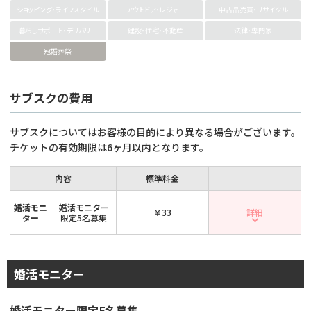
ショッピング・ライフスタイル
アウトドア・レジャー
中古品売買・リサイクル
暮らしサポート・デリバリー
建設・住宅・不動産
法律・専門家
冠婚葬祭
サブスクの費用
サブスクについてはお客様の目的により異なる場合がございます。
チケットの有効期限は6ヶ月以内となります。
内容
標準料金
婚活モニ
婚活モニター
￥33
詳細
ター
限定5名募集
婚活モニター
婚活モニター限定5名募集