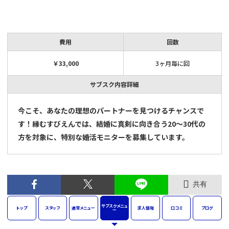
費用
回数
￥33,000
3ヶ月毎に回
サブスク内容詳細
今こそ、あなたの理想のパートナーを見つけるチャンスで
す！縁むすびえんでは、結婚に真剣に向き合う20〜30代の
方を対象に、特別な婚活モニターを募集しています。
共有
サブスク
メニュ
トップ
スタッフ
通常
メニュー
求人
情報
口コミ
ブログ
ー