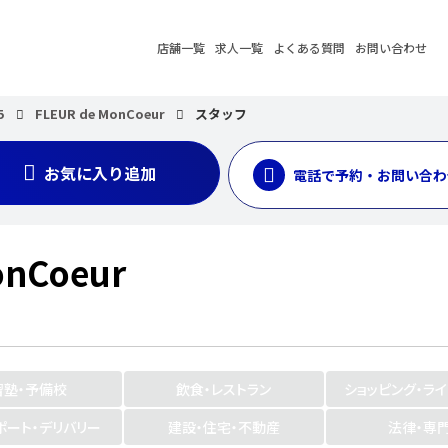
店舗一覧
求人一覧
よくある質問
お問い合わせ
5
FLEUR de MonCoeur
スタッフ
お気に入り追加
電話で予約・お問い合わ
onCoeur
習塾・予備校
飲食・レストラン
ショッピング・ラ
ポート・デリバリー
建設・住宅・不動産
法律・専