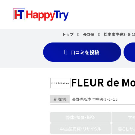
トップ
長野県
松本市中央3-6-1
口コミを投稿
FLEUR de M
所在地
長野県
松本市中央3-6-15
整体・接骨・鍼灸
学
中古品売買・リサイクル
暮らしサ