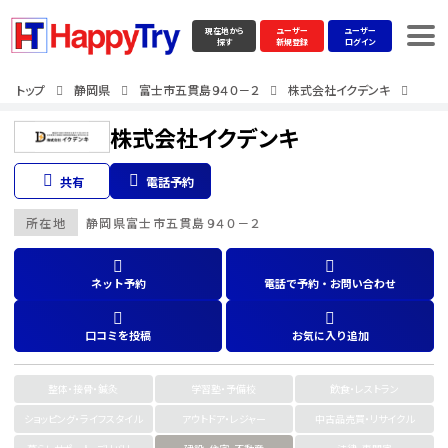
現在地から
ユーザー
ユーザー
探す
新規登録
ログイン
トップ
静岡県
富士市五貫島９４０－２
株式会社イクデンキ
株式会社イクデンキ
共有
電話予約
所在地
静岡県
富士市五貫島９４０－２
ネット予約
電話で予約・お問い合わせ
口コミを投稿
お気に入り追加
整体・接骨・鍼灸
学習塾・予備校
飲食・レストラン
ショッピング・ライフスタイル
アウトドア・レジャー
中古品売買・リサイクル