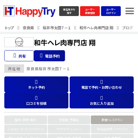
現在地から
ユーザー
ユーザー
探す
新規登録
ログイン
トップ
奈良県
桜井市太田７－１
和牛ヘレ肉専門店 翔
ブログ
和牛ヘレ肉専門店 翔
共有
電話予約
所在地
奈良県
桜井市太田７－１
ネット予約
電話で予約・お問い合わせ
口コミを投稿
お気に入り追加
整体・接骨・鍼灸
学習塾・予備校
飲食・レストラン
ショッピング・ライフスタイル
アウトドア・レジャー
中古品売買・リサイクル