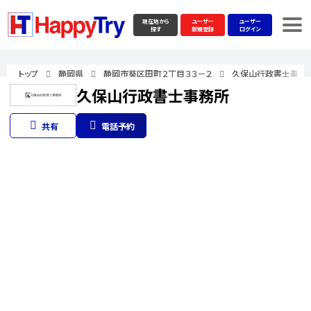
現在地から
ユーザー
ユーザー
探す
新規登録
ログイン
トップ
静岡県
静岡市葵区田町２丁目３３－２
久保山行政書士事務
久保山行政書士事務所
共有
電話予約