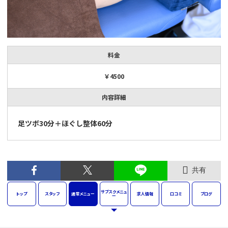
料金
￥4500
内容詳細
足ツボ30分＋ほぐし整体60分
共有
サブスク
メニュ
トップ
スタッフ
通常
メニュー
求人
情報
口コミ
ブログ
ー