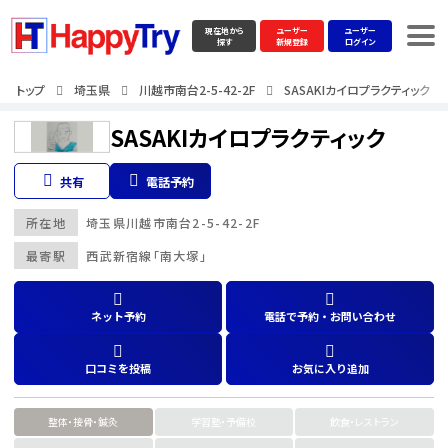
現在地から
ユーザー
ユーザー
探す
新規登録
ログイン
トップ
埼玉県
川越市南台2-5-42-2F
SASAKIカイロプラクティック
SASAKIカイロプラクティック
共有
電話予約
所在地
埼玉県
川越市南台2-5-42-2F
最寄駅
西武新宿線「南大塚」
ネット予約
電話で予約・お問い合わせ
口コミを投稿
お気に入り追加
整体・接骨・鍼灸
学習塾・予備校
飲食・レストラン