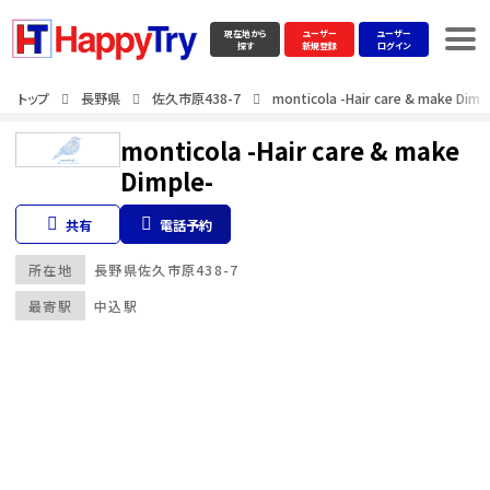
現在地から
ユーザー
ユーザー
探す
新規登録
ログイン
トップ
長野県
佐久市原438-7
monticola -Hair care & make Dimp
monticola -Hair care & make
Dimple-
共有
電話予約
所在地
長野県
佐久市原438-7
最寄駅
中込駅