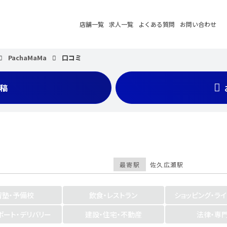
店舗一覧
求人一覧
よくある質問
お問い合わせ
PachaMaMa
口コミ
稿
最寄駅
佐久広瀬駅
習塾・予備校
飲食・レストラン
ショッピング・ラ
ポート・デリバリー
建設・住宅・不動産
法律・専