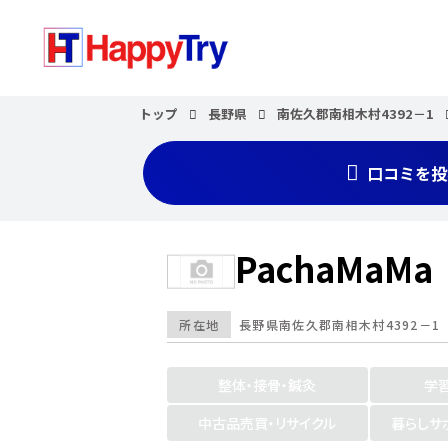
トップ
長野県
南佐久郡南相木村4392－1
口コミを投
PachaMaMa
所在地
長野県
南佐久郡南相木村4392－1
整体・接骨・鍼灸
学
中古品売買・リサイクル
暮らしサ