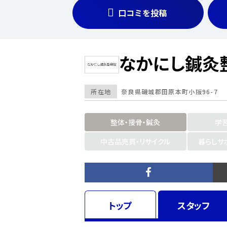
口コミを投稿
なかにし鍼灸
所在地
奈良県
磯城郡田原本町小阪96-7
整体・接骨・鍼灸
学
中古品売買・リサイクル
暮らしサ
トップ
スタッフ