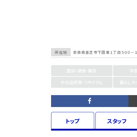
所在地
奈良県
香芝市下田東１丁目５００－１ 
整体・接骨・鍼灸
学
中古品売買・リサイクル
暮らしサ
トップ
スタッフ