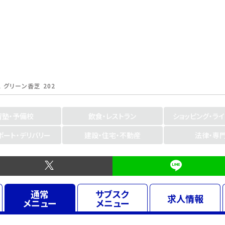
グリーン香芝 202
習塾・予備校
飲食・レストラン
ショッピング・ラ
ポート・デリバリー
建設・住宅・不動産
法律・専
通常
サブスク
求人
情報
メニュー
メニュー