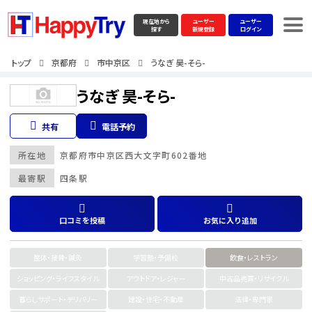
現在地から
ユーザー
ユーザー
探す
新規登録
ログイン
トップ
京都府
市中京区
うなぎ 昊-そら-
うなぎ 昊-そら-
共有
電話予約
所在地
京都府
市中京区
西大文字町602番地
最寄駅
四条駅
口コミを投稿
お気に入り追加
整体・接骨・鍼灸
学習塾・予備校
飲食・レストラン
ショッピング・ライフスタイル
アウトドア・レジャー
中古品売買・リサイクル
暮らしサポート・デリバリー
建設・住宅・不動産
法律・専門家