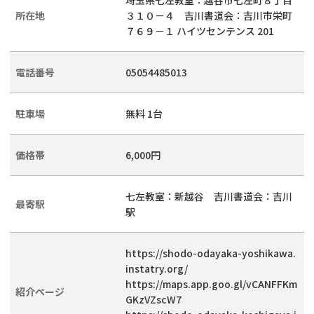
埼玉県七左教室：越谷市七左町８丁目
所在地
３１０－４ 吉川書道会：吉川市栄町
７６９－１ ハイツセンテンス 201
電話番号
05054485013
駐車場
無料 1台
価格帯
6,000円
七左教室：新越谷 吉川書道会：吉川
最寄駅
駅
https://shodo-odayaka-yoshikawa.
instatry.org/
https://maps.app.goo.gl/vCANFFKm
紹介ページ
GKzVZscW7