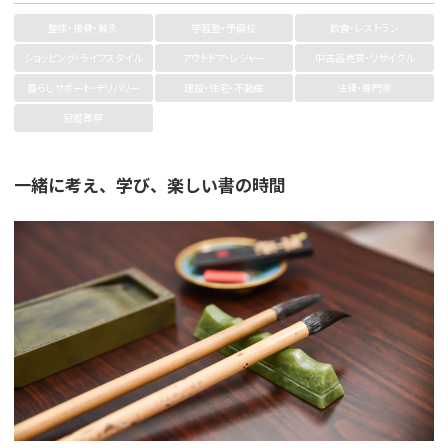
整体・接骨・鍼灸
学習塾・予備校
飲食・レストラン
ショッピング・ライフスタイル
アウトドア・レジャー
中古品売買・リサイクル
暮らしサポート・デリバリー
建設・住宅・不動産
法律・専門家
冠婚葬祭
一緒に考え、学び、楽しい書の時間