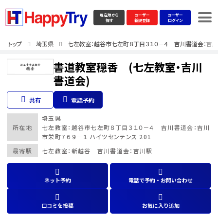
現在地から
ユーザー
ユーザー
探す
新規登録
ログイン
トップ
埼玉県
七左教室：越谷市七左町８丁目３１０－４ 吉川書道会：吉川市
書道教室穏香 (七左教室・吉川
書道会)
共有
電話予約
埼玉県
所在地
七左教室：越谷市七左町８丁目３１０－４ 吉川書道会：吉川
市栄町７６９－１ ハイツセンテンス 201
最寄駅
七左教室：新越谷 吉川書道会：吉川駅
ネット予約
電話で予約・お問い合わせ
口コミを投稿
お気に入り追加