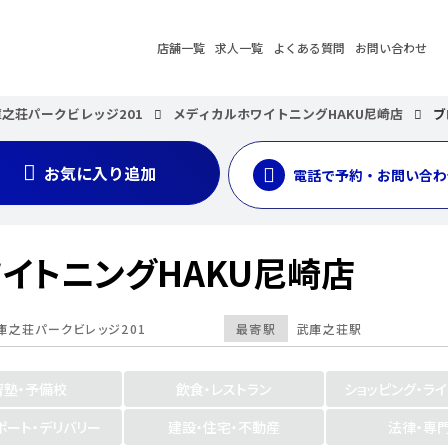
店舗一覧
求人一覧
よくある質問
お問い合わせ
庫之荘パークビレッジ201
メディカルホワイトニングHAKU尼崎店
ブ
お気に入り追加
電話で予約・お問い合わ
イトニングHAKU尼崎店
庫之荘パークビレッジ201
最寄駅
武庫之荘駅
習塾・予備校
飲食・レストラン
ショッピング・ラ
ポート・デリバリー
建設・住宅・不動産
法律・専