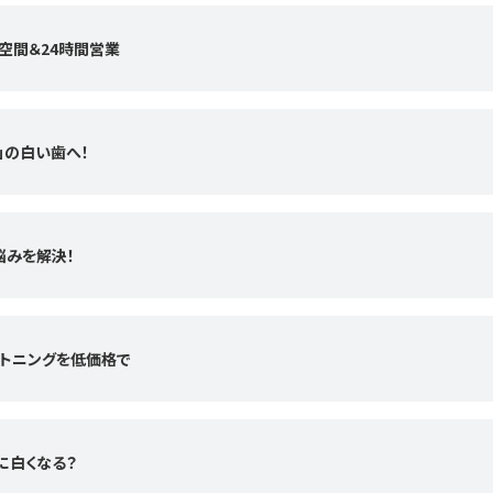
ト空間＆24時間営業
」の白い歯へ！
悩みを解決！
イトニングを低価格で
に白くなる？