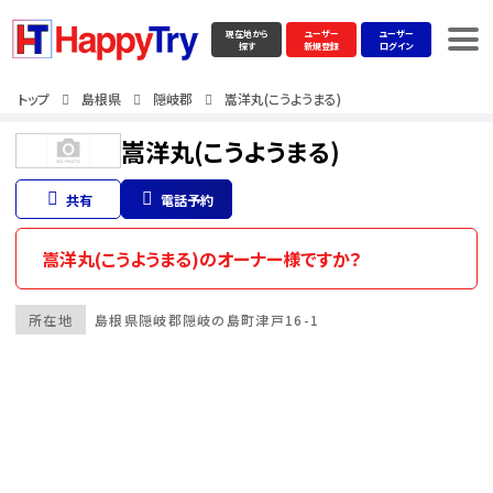
現在地から
ユーザー
ユーザー
探す
新規登録
ログイン
トップ
島根県
隠岐郡
嵩洋丸(こうようまる)
嵩洋丸(こうようまる)
共有
電話予約
嵩洋丸(こうようまる)のオーナー様ですか？
所在地
島根県
隠岐郡
隠岐の島町津戸16-1