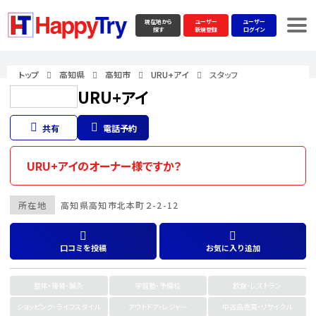
現在地から
ユーザー
ユーザー
探す
新規登録
ログイン
トップ
高知県
高知市
URU+アイ
スタッフ
URU+アイ
共有
電話予約
URU+アイのオーナー様ですか？
所在地
高知県
高知市
北本町２-2-12
口コミを投稿
お気に入り追加
整体・接骨・鍼灸
学習塾・予備校
飲食・レストラン
ショッピング・ライフスタイル
アウトドア・レジャー
中古品売買・リサイクル