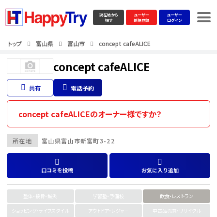
現在地から
ユーザー
ユーザー
探す
新規登録
ログイン
トップ
富山県
富山市
concept cafeALICE
concept cafeALICE
共有
電話予約
concept cafeALICEのオーナー様ですか？
所在地
富山県
富山市
新富町3-22
口コミを投稿
お気に入り追加
整体・接骨・鍼灸
学習塾・予備校
飲食・レストラン
ショッピング・ライフスタイル
アウトドア・レジャー
中古品売買・リサイクル