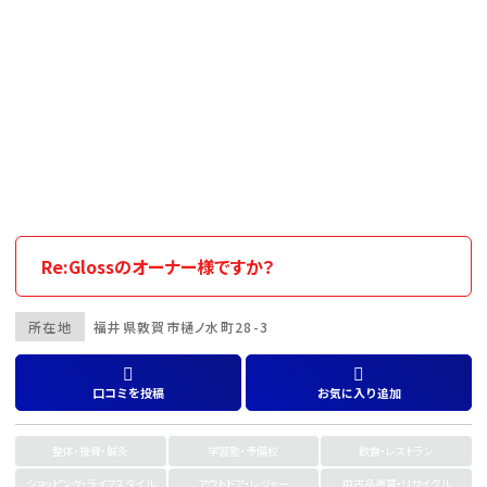
Re:Glossのオーナー様ですか？
所在地
福井県
敦賀市
樋ノ水町28-3
口コミを投稿
お気に入り追加
整体・接骨・鍼灸
学習塾・予備校
飲食・レストラン
ショッピング・ライフスタイル
アウトドア・レジャー
中古品売買・リサイクル