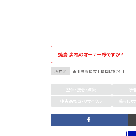
焼鳥 炭福のオーナー様ですか？
所在地
香川県
高松市
上福岡町974-1
整体・接骨・鍼灸
学
中古品売買・リサイクル
暮らしサ