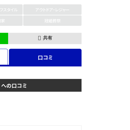
イフスタイル
アウトドア・レジャー
門家
冠婚葬祭
共有
口コミ
)】への口コミ