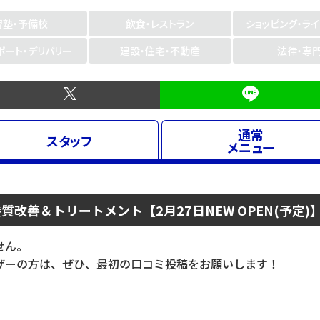
習塾・予備校
飲食・レストラン
ショッピング・ラ
ポート・デリバリー
建設・住宅・不動産
法律・専
通常
スタッフ
メニュー
 髪質改善＆トリートメント【2月27日NEW OPEN(予定
せん。
ーの方は、ぜひ、最初の口コミ投稿をお願いします！