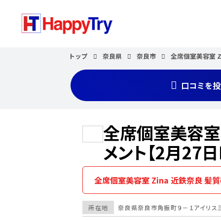
トップ
奈良県
奈良市
全席個室美容室 Z
口コミを投
全席個室美容室 
メント【2月27日N
全席個室美容室 Zina 近鉄奈良 髪質
所在地
奈良県
奈良市
角振町９－１アイリス