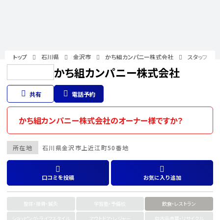
トップ
石川県
金沢市
かち組カンパニー株式会社
スタッフ
かち組カンパニー株式会社
共有
電話予約
かち組カンパニー株式会社のオーナー様ですか？
所在地
石川県
金沢市
上近江町50番地
口コミを投稿
お気に入り追加
整体・接骨・鍼灸
学習塾・予備校
飲食・レストラン
ショッピング・ライフスタイル
アウトドア・レジャー
中古品売買・リサイクル