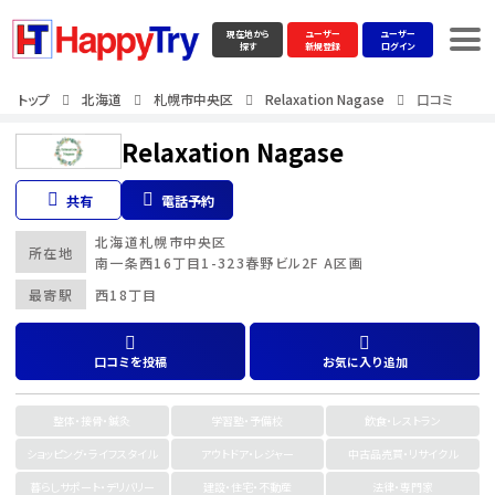
現在地から
ユーザー
ユーザー
探す
新規登録
ログイン
トップ
北海道
札幌市中央区
Relaxation Nagase
口コミ
Relaxation Nagase
共有
電話予約
北海道
札幌市中央区
所在地
南一条西16丁目1-323春野ビル2F A区画
最寄駅
西18丁目
口コミを投稿
お気に入り追加
整体・接骨・鍼灸
学習塾・予備校
飲食・レストラン
ショッピング・ライフスタイル
アウトドア・レジャー
中古品売買・リサイクル
暮らしサポート・デリバリー
建設・住宅・不動産
法律・専門家