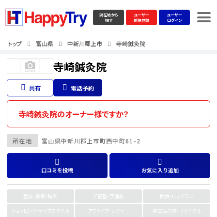
現在地から
ユーザー
ユーザー
探す
新規登録
ログイン
トップ
富山県
中新川郡上市
寺崎鍼灸院
寺崎鍼灸院
共有
電話予約
寺崎鍼灸院のオーナー様ですか？
所在地
富山県
中新川郡上市
町西中町61-2
口コミを投稿
お気に入り追加
整体・接骨・鍼灸
学習塾・予備校
飲食・レストラン
ショッピング・ライフスタイル
アウトドア・レジャー
中古品売買・リサイクル