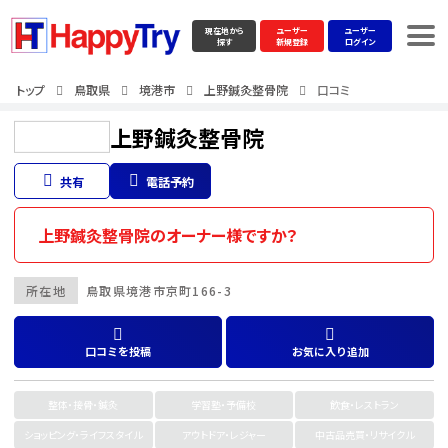
現在地から
ユーザー
ユーザー
探す
新規登録
ログイン
トップ
鳥取県
境港市
上野鍼灸整骨院
口コミ
上野鍼灸整骨院
共有
電話予約
上野鍼灸整骨院のオーナー様ですか？
所在地
鳥取県
境港市
京町166-3
口コミを投稿
お気に入り追加
整体・接骨・鍼灸
学習塾・予備校
飲食・レストラン
ショッピング・ライフスタイル
アウトドア・レジャー
中古品売買・リサイクル