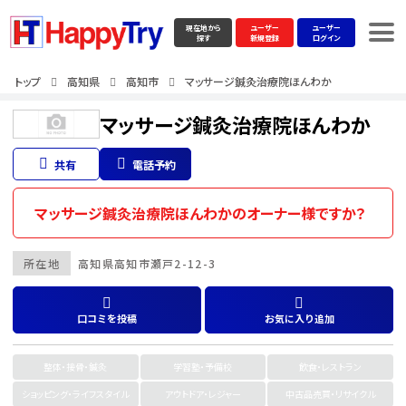
現在地から
ユーザー
ユーザー
探す
新規登録
ログイン
トップ
高知県
高知市
マッサージ鍼灸治療院ほんわか
マッサージ鍼灸治療院ほんわか
共有
電話予約
マッサージ鍼灸治療院ほんわかのオーナー様ですか？
所在地
高知県
高知市
瀬戸2-12-3
口コミを投稿
お気に入り追加
整体・接骨・鍼灸
学習塾・予備校
飲食・レストラン
ショッピング・ライフスタイル
アウトドア・レジャー
中古品売買・リサイクル