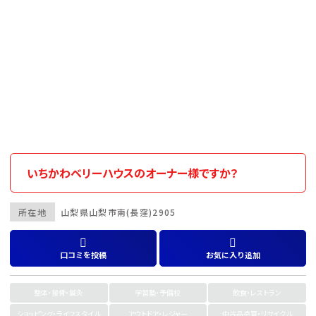
いちかわベリーハウスのオーナー様ですか？
所在地
山梨県
山梨市
南(長窪)2905
口コミを投稿
お気に入り追加
整体・接骨・鍼灸
学習塾・予備校
飲食・レストラン
ショッピング・ライフスタイル
アウトドア・レジャー
中古品売買・リサイクル