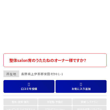
整体salon宵のうたたねのオーナー様ですか？
所在地
長野県
上伊那郡
宮田村901-1
口コミを投稿
お気に入り追加
整体・接骨・鍼灸
学習塾・予備校
飲食・レストラン
ショッピング・ライフスタイル
アウトドア・レジャー
中古品売買・リサイクル