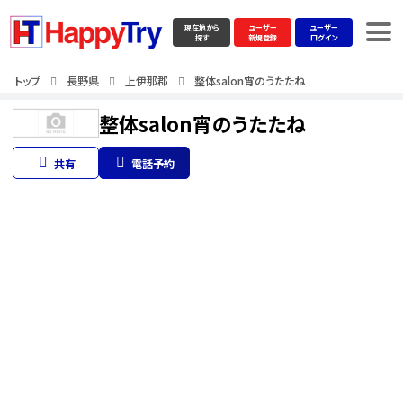
現在地から
ユーザー
ユーザー
探す
新規登録
ログイン
トップ
長野県
上伊那郡
整体salon宵のうたたね
整体salon宵のうたたね
共有
電話予約