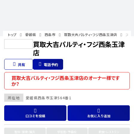
トップ
愛媛県
西条市
買取大吉パルティ・フジ西条玉津店
スタ
買取大吉パルティ・フジ西条玉津
店
共有
電話予約
買取大吉パルティ・フジ西条玉津店のオーナー様です
か？
所在地
愛媛県
西条市
玉津564番1
口コミを投稿
お気に入り追加
整体・接骨・鍼灸
学習塾・予備校
飲食・レストラン