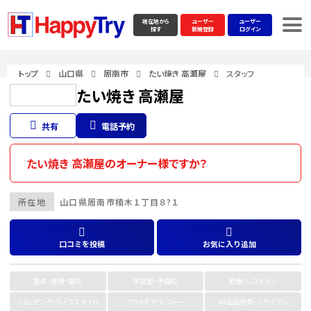
現在地から
ユーザー
ユーザー
探す
新規登録
ログイン
トップ
山口県
周南市
たい焼き 高瀬屋
スタッフ
たい焼き 高瀬屋
共有
電話予約
たい焼き 高瀬屋のオーナー様ですか？
所在地
山口県
周南市
楠木１丁目８?１
口コミを投稿
お気に入り追加
整体・接骨・鍼灸
学習塾・予備校
飲食・レストラン
ショッピング・ライフスタイル
アウトドア・レジャー
中古品売買・リサイクル