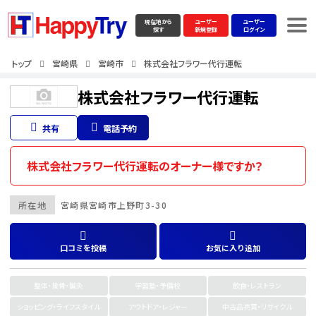
現在地から
ユーザー
ユーザー
探す
新規登録
ログイン
トップ
宮崎県
宮崎市
株式会社フラワー代行運転
株式会社フラワー代行運転
共有
電話予約
株式会社フラワー代行運転のオーナー様ですか？
所在地
宮崎県
宮崎市
上野町3-30
口コミを投稿
お気に入り追加
整体・接骨・鍼灸
学習塾・予備校
飲食・レストラン
ショッピング・ライフスタイル
アウトドア・レジャー
中古品売買・リサイクル