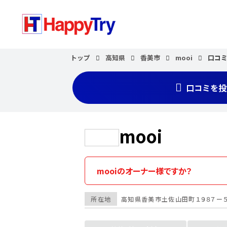
トップ
高知県
香美市
mooi
口コ
口コミを投
mooi
mooiのオーナー様ですか？
所在地
高知県
香美市
土佐山田町１９８７ー