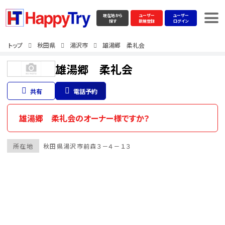
現在地から
ユーザー
ユーザー
探す
新規登録
ログイン
トップ
秋田県
湯沢市
雄湯郷 柔礼会
雄湯郷 柔礼会
共有
電話予約
雄湯郷 柔礼会のオーナー様ですか？
所在地
秋田県
湯沢市
前森３－４－１３