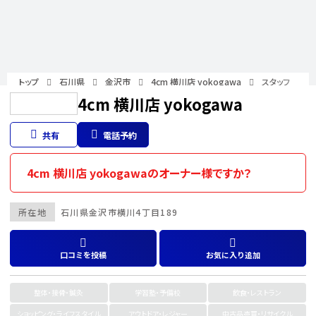
トップ
石川県
金沢市
4cm 横川店 yokogawa
スタッフ
4cm 横川店 yokogawa
共有
電話予約
4cm 横川店 yokogawaのオーナー様ですか？
所在地
石川県
金沢市
横川4丁目189
口コミを投稿
お気に入り追加
整体・接骨・鍼灸
学習塾・予備校
飲食・レストラン
ショッピング・ライフスタイル
アウトドア・レジャー
中古品売買・リサイクル