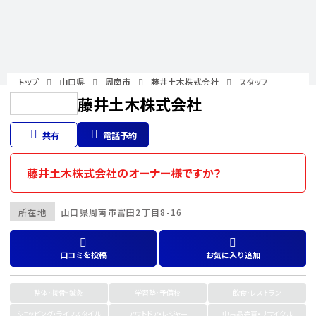
トップ
山口県
周南市
藤井土木株式会社
スタッフ
藤井土木株式会社
共有
電話予約
藤井土木株式会社のオーナー様ですか？
所在地
山口県
周南市
富田2丁目8-16
口コミを投稿
お気に入り追加
整体・接骨・鍼灸
学習塾・予備校
飲食・レストラン
ショッピング・ライフスタイル
アウトドア・レジャー
中古品売買・リサイクル