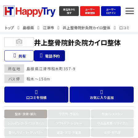
現在地から
ユーザー
ユーザー
探す
新規登録
ログイン
トップ
島根県
江津市
井上整骨院針灸院カイロ整体
口コミ
井上整骨院針灸院カイロ整体
共有
電話予約
所在地
島根県
江津市
和木町357-9
バス停
和木～150m
口コミを投稿
お気に入り追加
整体・接骨・鍼灸
学習塾・予備校
飲食・レストラン
ショッピング・ライフスタイル
アウトドア・レジャー
中古品売買・リサイクル
暮らしサポート・デリバリー
建設・住宅・不動産
法律・専門家