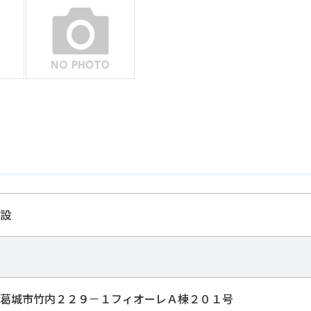
設
葛城市竹内２２９－１フィオーレＡ棟２０１号