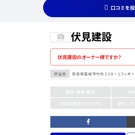
口コミを投
伏見建設
伏見建設のオーナー様ですか？
所在地
奈良県
葛城市
竹内２２９－１フィオー
整体・接骨・鍼灸
学
中古品売買・リサイクル
暮らしサ