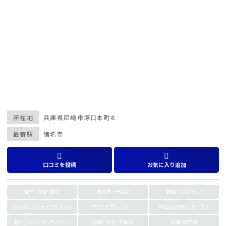
所在地
兵庫県
尼崎市
塚口本町６
最寄駅
猪名寺
口コミを投稿
お気に入り追加
整体・接骨・鍼灸
学習塾・予備校
飲食・レストラン
ショッピング・ライフスタイル
アウトドア・レジャー
中古品売買・リサイクル
暮らしサポート・デリバリー
建設・住宅・不動産
法律・専門家