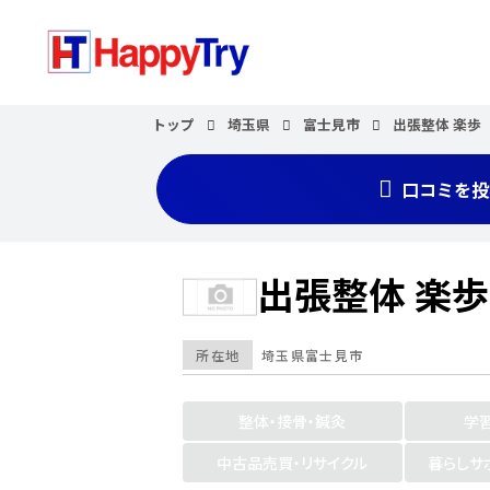
トップ
埼玉県
富士見市
出張整体 楽歩
口コミを投
出張整体 楽歩
所在地
埼玉県
富士見市
整体・接骨・鍼灸
学
中古品売買・リサイクル
暮らしサ