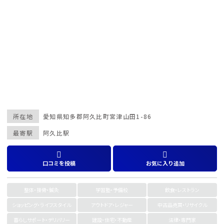
所在地
愛知県
知多郡
阿久比町宮津山田1-86
最寄駅
阿久比駅
口コミを投稿
お気に入り追加
整体・接骨・鍼灸
学習塾・予備校
飲食・レストラン
ショッピング・ライフスタイル
アウトドア・レジャー
中古品売買・リサイクル
暮らしサポート・デリバリー
建設・住宅・不動産
法律・専門家