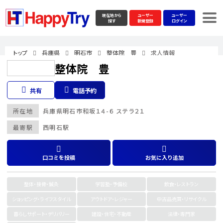
現在地から
ユーザー
ユーザー
探す
新規登録
ログイン
トップ
兵庫県
明石市
整体院 豊
求人情報
整体院 豊
共有
電話予約
所在地
兵庫県
明石市
和坂１４-６ ステラ２１
最寄駅
西明石駅
口コミを投稿
お気に入り追加
整体・接骨・鍼灸
学習塾・予備校
飲食・レストラン
ショッピング・ライフスタイル
アウトドア・レジャー
中古品売買・リサイクル
暮らしサポート・デリバリー
建設・住宅・不動産
法律・専門家