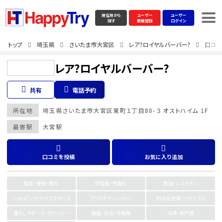
現在地から
ユーザー
ユーザー
探す
新規登録
ログイン
トップ
埼玉県
さいたま市大宮区
レア?ロイヤルバーバー?
口コミ
レア?ロイヤルバーバー?
共有
電話予約
所在地
埼玉県
さいたま市大宮区
東町１丁目80-３ オストハイム 1F
最寄駅
大宮駅
口コミを投稿
お気に入り追加
整体・接骨・鍼灸
学習塾・予備校
飲食・レストラン
ショッピング・ライフスタイル
アウトドア・レジャー
中古品売買・リサイクル
暮らしサポート・デリバリー
建設・住宅・不動産
法律・専門家