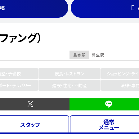
稿
リルファング）
最寄駅
蒲生駅
習塾・予備校
飲食・レストラン
ショッピング・ラ
ポート・デリバリー
建設・住宅・不動産
法律・専
通常
スタッフ
メニュー