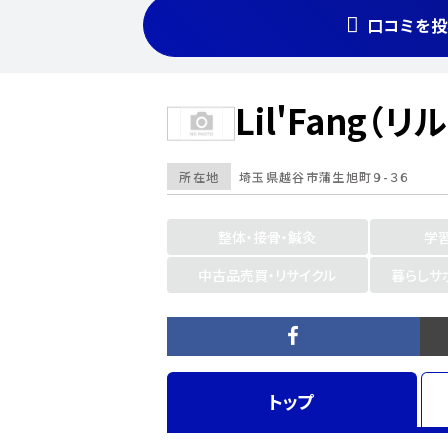
口コミを投
Lil'Fang（
所在地
埼玉県
越谷市
蒲生旭町９-３６
整体・接骨・鍼灸
学
中古品売買・リサイクル
暮らしサ
トップ