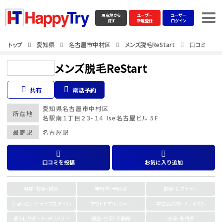
現在地から
ユーザー
ユーザー
探す
新規登録
ログイン
トップ
愛知県
名古屋市中村区
メンズ脱毛ReStart
口コミ
メンズ脱毛ReStart
共有
電話予約
愛知県
名古屋市中村区
所在地
名駅南１丁目２３-１４ Ise名古屋ビル 5F
最寄駅
名古屋駅
口コミを投稿
お気に入り追加
整体・接骨・鍼灸
学習塾・予備校
飲食・レストラン
ショッピング・ライフスタイル
アウトドア・レジャー
中古品売買・リサイクル
暮らしサポート・デリバリー
建設・住宅・不動産
法律・専門家