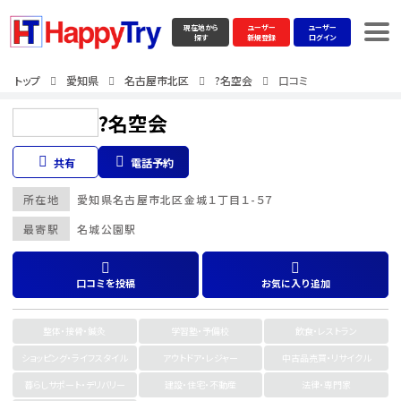
現在地から
ユーザー
ユーザー
探す
新規登録
ログイン
トップ
愛知県
名古屋市北区
?名空会
口コミ
?名空会
共有
電話予約
所在地
愛知県
名古屋市北区
金城１丁目１-５７
最寄駅
名城公園駅
口コミを投稿
お気に入り追加
整体・接骨・鍼灸
学習塾・予備校
飲食・レストラン
ショッピング・ライフスタイル
アウトドア・レジャー
中古品売買・リサイクル
暮らしサポート・デリバリー
建設・住宅・不動産
法律・専門家