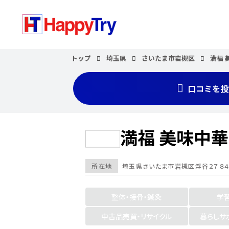
トップ
埼玉県
さいたま市岩槻区
満福 
口コミを投
満福 美味中華
所在地
埼玉県
さいたま市岩槻区
浮谷２７８４
整体・接骨・鍼灸
学
中古品売買・リサイクル
暮らしサ