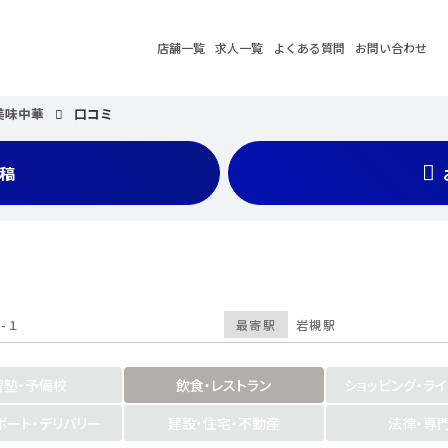
店舗一覧
求人一覧
よくある質問
お問い合わせ
美味中華
口コミ
稿
-１
最寄駅
岩槻駅
習塾・予備校
飲食・レストラン
ショッピング・ラ
ポート・デリバリー
建設・住宅・不動産
法律・専